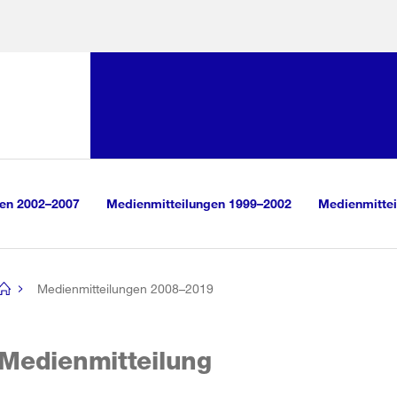
Sprunglink:
Navigation
sauswahl
vigation
m Inhalt
r Suche
gen 2002–2007
Medienmitteilungen 1999–2002
Medienmittei
Medienmitteilungen 2008–2019
[no
title]
Medienmitteilung