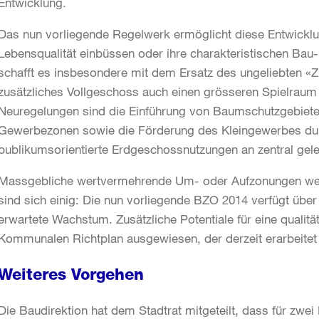
Entwicklung.
Das nun vorliegende Regelwerk ermöglicht diese Entwickl
Lebensqualität einbüssen oder ihre charakteristischen Bau-
schafft es insbesondere mit dem Ersatz des ungeliebten «
zusätzliches Vollgeschoss auch einen grösseren Spielraum 
Neuregelungen sind die Einführung von Baumschutzgebieten
Gewerbezonen sowie die Förderung des Kleingewerbes du
publikumsorientierte Erdgeschossnutzungen an zentral ge
Massgebliche wertvermehrende Um- oder Aufzonungen we
sind sich einig: Die nun vorliegende BZO 2014 verfügt übe
erwartete Wachstum. Zusätzliche Potentiale für eine qualit
Kommunalen Richtplan ausgewiesen, der derzeit erarbeitet
Weiteres Vorgehen
Die Baudirektion hat dem Stadtrat mitgeteilt, dass für zw