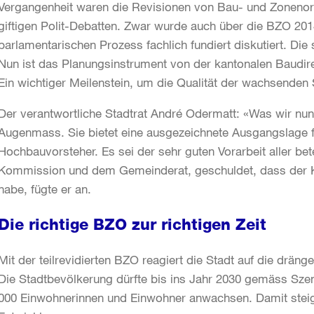
Vergangenheit waren die Revisionen von Bau- und Zonenord
giftigen Polit-Debatten. Zwar wurde auch über die BZO 2014
parlamentarischen Prozess fachlich fundiert diskutiert. Die
Nun ist das Planungsinstrument von der kantonalen Baudir
Ein wichtiger Meilenstein, um die Qualität der wachsenden 
Der verantwortliche Stadtrat André Odermatt: «Was wir nun
Augenmass. Sie bietet eine ausgezeichnete Ausgangslage fü
Hochbauvorsteher. Es sei der sehr guten Vorarbeit aller bet
Kommission und dem Gemeinderat, geschuldet, dass der 
habe, fügte er an.
Die richtige BZO zur richtigen Zeit
Mit der teilrevidierten BZO reagiert die Stadt auf die drä
Die Stadtbevölkerung dürfte bis ins Jahr 2030 gemäss Szena
000 Einwohnerinnen und Einwohner anwachsen. Damit steig