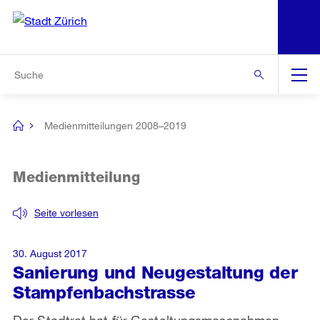
N
S
Zur Bereichsauswahl
Zur Hilfsnavigation
Zum Inhalt
Zur Suche
Suche
Global
Navigation
Medienmitteilungen 2008–2019
[no
title]
Medienmitteilung
Seite vorlesen
30. August 2017
Sanierung und Neugestaltung der
Stampfenbachstrasse
Der Stadtrat hat für Gestaltungsmassnahmen,