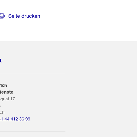
Seite drucken
t
rich
ienste
squai 17
s
ich
41 44 412 36 99