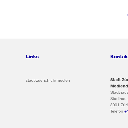
Links
Kontak
Stadt Zü
stadt-zuerich.ch/medien
Mediend
Stadthau
Stadthau
8001
Zür
Telefon
+