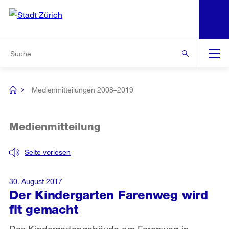
N
S
Zur Bereichsauswahl
Zur Hilfsnavigation
Zum Inhalt
Zur Suche
Suche
Global
Navigation
Medienmitteilungen 2008–2019
[no
title]
Medienmitteilung
Seite vorlesen
30. August 2017
Der Kindergarten Farenweg wird
fit gemacht
Das Kindergartengebäude am Farenweg in