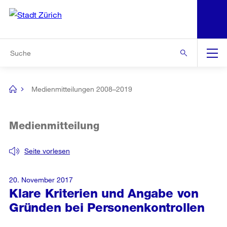
N
S
Zur Bereichsauswahl
Zur Hilfsnavigation
Zum Inhalt
Zur Suche
Suche
Global
Navigation
Medienmitteilungen 2008–2019
[no
title]
Medienmitteilung
Seite vorlesen
20. November 2017
Klare Kriterien und Angabe von
Gründen bei Personenkontrollen