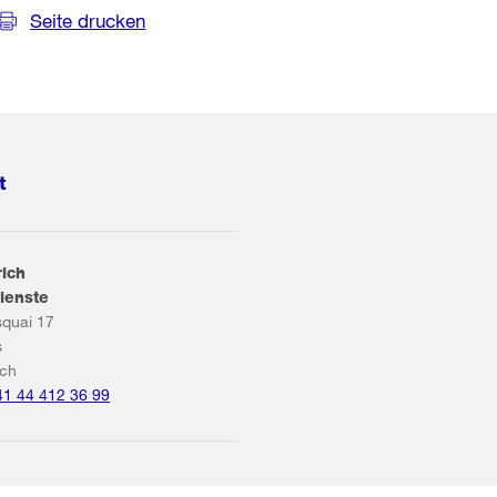
Seite drucken
t
rich
ienste
squai 17
s
ich
41 44 412 36 99