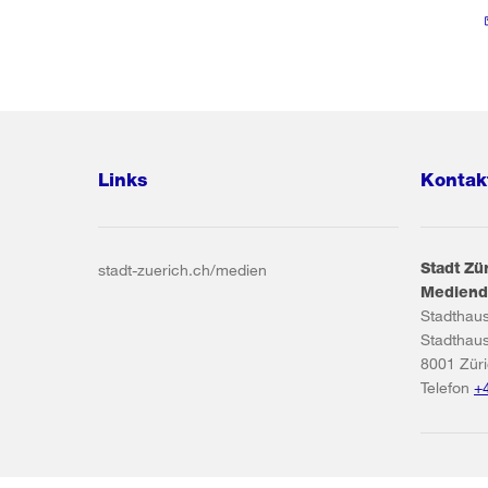
Links
Kontak
Stadt Zü
stadt-zuerich.ch/medien
Mediend
Stadthau
Stadthau
8001
Zür
Telefon
+