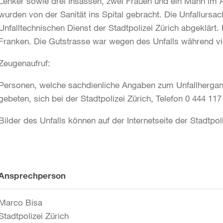
Lenker sowie drei Insassen, zwei Frauen und ein Mann im Alt
wurden von der Sanität ins Spital gebracht. Die Unfallursac
Unfalltechnischen Dienst der Stadtpolizei Zürich abgeklärt
Franken. Die Gutstrasse war wegen des Unfalls während vie
Zeugenaufruf:
Personen, welche sachdienliche Angaben zum Unfallherga
gebeten, sich bei der Stadtpolizei Zürich, Telefon 0 444 11
Bilder des Unfalls können auf der Internetseite der Stadtpo
Weitere
Ansprechperson
Informationen
Marco Bisa
Stadtpolizei Zürich