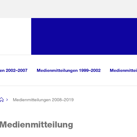
Sprunglink:
Navigation
sauswahl
vigation
m Inhalt
r Suche
gen 2002–2007
Medienmitteilungen 1999–2002
Medienmittei
Medienmitteilungen 2008–2019
[no
title]
Medienmitteilung