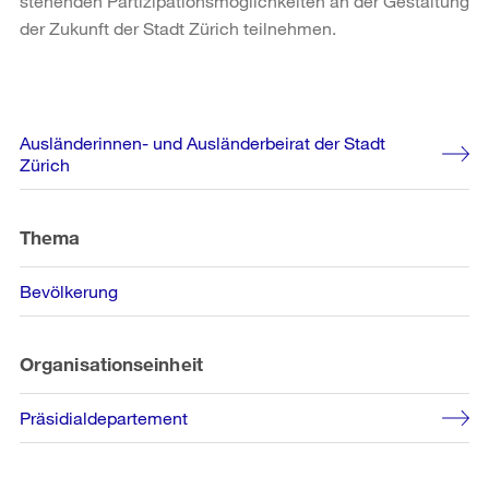
stehenden Partizipationsmöglichkeiten an der Gestaltung
der Zukunft der Stadt Zürich teilnehmen.
Weitere
Ausländerinnen- und Ausländerbeirat der Stadt
Informationen
Zürich
Thema
Bevölkerung
Organisationseinheit
Präsidialdepartement