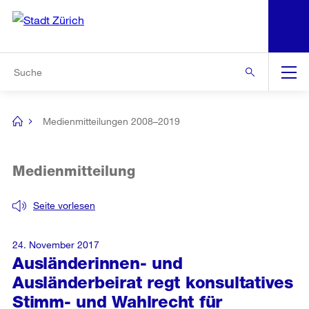
N
S
Zur Bereichsauswahl
Zur Hilfsnavigation
Zum Inhalt
Zur Suche
Suche
Global
Navigation
Medienmitteilungen 2008–2019
[no
title]
Medienmitteilung
Seite vorlesen
24. November 2017
Ausländerinnen- und
Ausländerbeirat regt konsultatives
Stimm- und Wahlrecht für