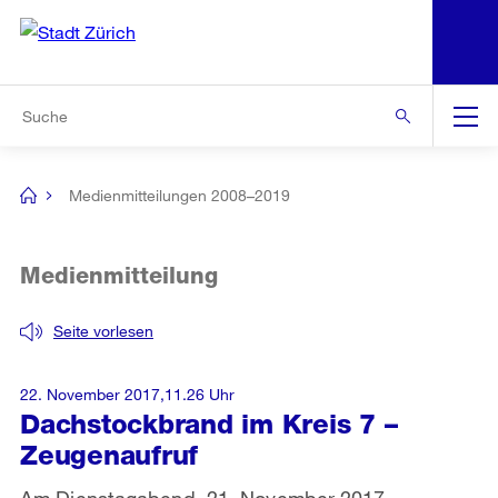
N
S
Zur Bereichsauswahl
Zur Hilfsnavigation
Zum Inhalt
Zur Suche
Suche
Global
Navigation
Medienmitteilungen 2008–2019
[no
title]
Medienmitteilung
Seite vorlesen
22. November 2017,11.26 Uhr
Dachstockbrand im Kreis 7 –
Zeugenaufruf
Am Dienstagabend, 21. November 2017,