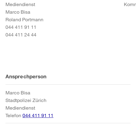
Mediendienst Kommunika
Marco Bisa
Roland Portmann
044 411 91 11
044 411 24 44
Weitere
Ansprechperson
Informationen
Marco Bisa
Stadtpolizei Zürich
Mediendienst
Telefon
044 411 91 11