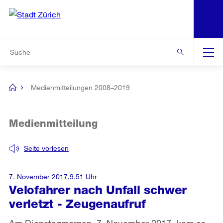
N
S
Zur Bereichsauswahl
Zur Hilfsnavigation
Zum Inhalt
Zur Suche
Suche
Global
Navigation
Medienmitteilungen 2008–2019
[no
title]
Medienmitteilung
Seite vorlesen
7. November 2017,9.51 Uhr
Velofahrer nach Unfall schwer
verletzt - Zeugenaufruf
Am Dienstagmorgen, 7. November 2017, kam es