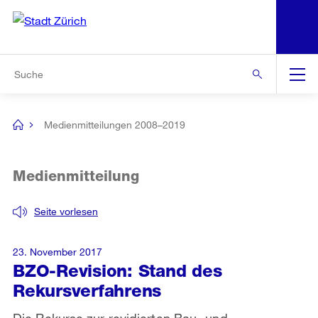
N
S
Zur Bereichsauswahl
Zur Hilfsnavigation
Zum Inhalt
Zur Suche
Suche
Global
Navigation
Medienmitteilungen 2008–2019
[no
title]
Medienmitteilung
Seite vorlesen
23. November 2017
BZO-Revision: Stand des
Rekursverfahrens
Die Rekurse zur revidierten Bau- und