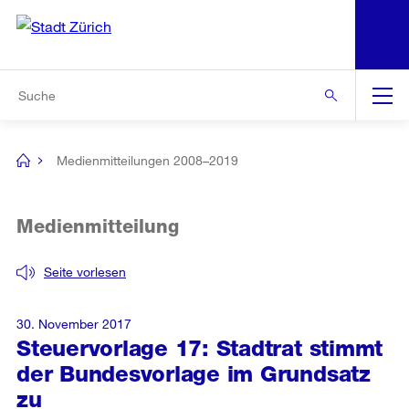
N
S
Zur Bereichsauswahl
Zur Hilfsnavigation
Zum Inhalt
Zur Suche
Suche
Global
Navigation
Medienmitteilungen 2008–2019
[no
title]
Medienmitteilung
Seite vorlesen
30. November 2017
Steuervorlage 17: Stadtrat stimmt
der Bundesvorlage im Grundsatz
zu