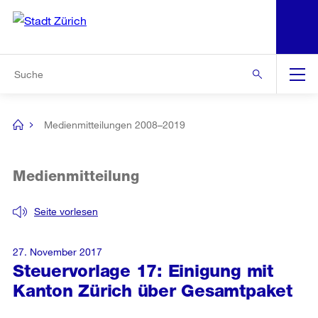
N
S
Zur Bereichsauswahl
Zur Hilfsnavigation
Zum Inhalt
Zur Suche
Suche
Global
Navigation
Medienmitteilungen 2008–2019
[no
title]
Medienmitteilung
Seite vorlesen
27. November 2017
Steuervorlage 17: Einigung mit
Kanton Zürich über Gesamtpaket