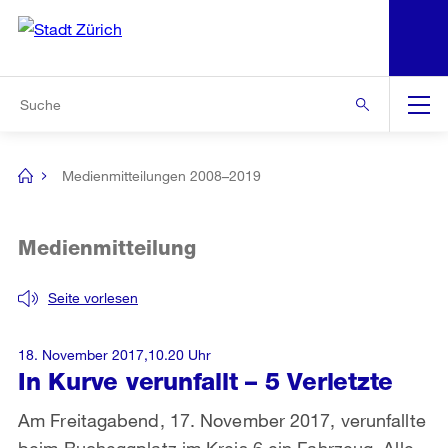
N
S
Zur Bereichsauswahl
Zur Hilfsnavigation
Zum Inhalt
Zur Suche
Suche
Global
Navigation
Medienmitteilungen 2008–2019
[no
title]
Medienmitteilung
Seite vorlesen
18. November 2017,10.20 Uhr
In Kurve verunfallt – 5 Verletzte
Am Freitagabend, 17. November 2017, verunfallte
beim Bucheggplatz im Kreis 6 ein Fahrzeug. Alle