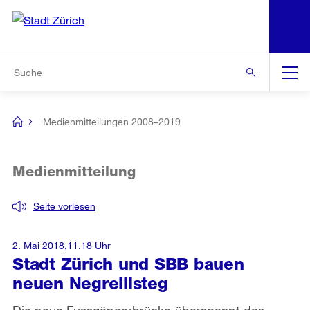
N
S
Zur Bereichsauswahl
Zur Hilfsnavigation
Zum Inhalt
Zur Suche
Suche
Global
Navigation
Medienmitteilungen 2008–2019
[no
title]
Medienmitteilung
Seite vorlesen
2. Mai 2018,11.18 Uhr
Stadt Zürich und SBB bauen
neuen Negrellisteg
Die neue Fussgängerbrücke überspannt das