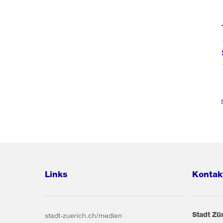
Links
Kontak
Stadt Zü
stadt-zuerich.ch/medien