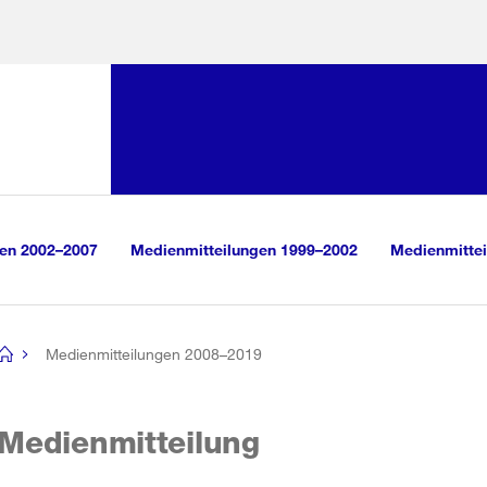
Sprunglink:
Navigation
sauswahl
vigation
m Inhalt
r Suche
gen 2002–2007
Medienmitteilungen 1999–2002
Medienmittei
Medienmitteilungen 2008–2019
[no
title]
Medienmitteilung