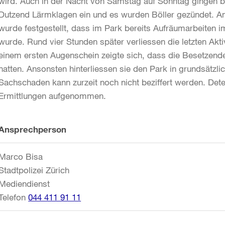
wird. Auch in der Nacht von Samstag auf Sonntag gingen b
Dutzend Lärmklagen ein und es wurden Böller gezündet. 
wurde festgestellt, dass im Park bereits Aufräumarbeiten
wurde. Rund vier Stunden später verliessen die letzten Aktiv
einem ersten Augenschein zeigte sich, dass die Besetzend
hatten. Ansonsten hinterliessen sie den Park in grundsätzl
Sachschaden kann zurzeit noch nicht beziffert werden. Det
Ermittlungen aufgenommen.
Weitere
Ansprechperson
Informationen
Marco Bisa
Stadtpolizei Zürich
Mediendienst
Telefon
044 411 91 11