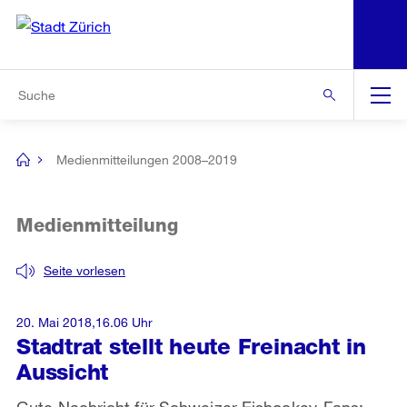
N
S
Zur Bereichsauswahl
Zur Hilfsnavigation
Zum Inhalt
Zur Suche
Suche
Global
Navigation
Medienmitteilungen 2008–2019
[no
title]
Medienmitteilung
Seite vorlesen
20. Mai 2018,16.06 Uhr
Stadtrat stellt heute Freinacht in
Aussicht
Gute Nachricht für Schweizer Eishockey-Fans: