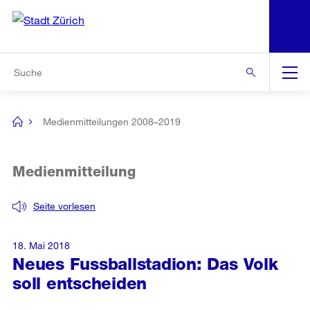
N
S
Zur Bereichsauswahl
Zur Hilfsnavigation
Zum Inhalt
Zur Suche
Suche
Global
Navigation
Medienmitteilungen 2008–2019
[no
title]
Medienmitteilung
Seite vorlesen
18. Mai 2018
Neues Fussballstadion: Das Volk
soll entscheiden