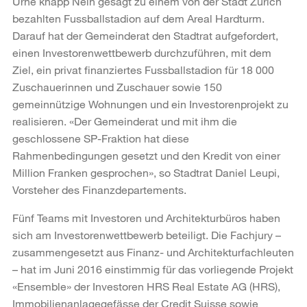
Urne knapp Nein gesagt zu einem von der Stadt Zürich
bezahlten Fussballstadion auf dem Areal Hardturm.
Darauf hat der Gemeinderat den Stadtrat aufgefordert,
einen Investorenwettbewerb durchzuführen, mit dem
Ziel, ein privat finanziertes Fussballstadion für 18 000
Zuschauerinnen und Zuschauer sowie 150
gemeinnützige Wohnungen und ein Investorenprojekt zu
realisieren. «Der Gemeinderat und mit ihm die
geschlossene SP-Fraktion hat diese
Rahmenbedingungen gesetzt und den Kredit von einer
Million Franken gesprochen», so Stadtrat Daniel Leupi,
Vorsteher des Finanzdepartements.
Fünf Teams mit Investoren und Architekturbüros haben
sich am Investorenwettbewerb beteiligt. Die Fachjury –
zusammengesetzt aus Finanz- und Architekturfachleuten
– hat im Juni 2016 einstimmig für das vorliegende Projekt
«Ensemble» der Investoren HRS Real Estate AG (HRS),
Immobilienanlagegefässe der Credit Suisse sowie