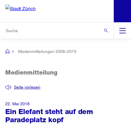
N
S
Zur Bereichsauswahl
Zur Hilfsnavigation
Zum Inhalt
Zur Suche
Suche
Global
Navigation
Medienmitteilungen 2008–2019
[no
title]
Medienmitteilung
Seite vorlesen
22. Mai 2018
Ein Elefant steht auf dem
Paradeplatz kopf