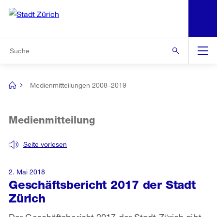
N
S
Zur Bereichsauswahl
Zur Hilfsnavigation
Zum Inhalt
Zur Suche
Suche
Global
Navigation
Medienmitteilungen 2008–2019
[no
title]
Medienmitteilung
Seite vorlesen
2. Mai 2018
Geschäftsbericht 2017 der Stadt
Zürich
Der Geschäftsbericht 2017 der Stadt Zürich gibt