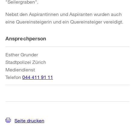
"Seilergraben".
Nebst den Aspirantinnen und Aspiranten wurden auch
eine Quereinsteigerin und ein Quereinsteiger vereidigt.
Weitere
Ansprechperson
Informationen
Esther Grunder
Stadtpolizei Zürich
Mediendienst
Telefon
044 411 91 11
Seite drucken