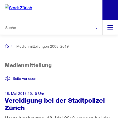
N
S
Zur Bereichsauswahl
Zur Hilfsnavigation
Zum Inhalt
Zur Suche
Suche
Global
Navigation
Medienmitteilungen 2008–2019
[no
title]
Medienmitteilung
Seite vorlesen
18. Mai 2018,15.15 Uhr
Vereidigung bei der Stadtpolizei
Zürich
Heute Nachmittag, 18. Mai 2018, wurden bei der