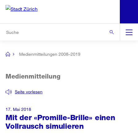
N
S
Zur Bereichsauswahl
Zur Hilfsnavigation
Zum Inhalt
Zur Suche
Suche
Global
Navigation
Medienmitteilungen 2008–2019
[no
title]
Medienmitteilung
Seite vorlesen
17. Mai 2018
Mit der «Promille-Brille» einen
Vollrausch simulieren