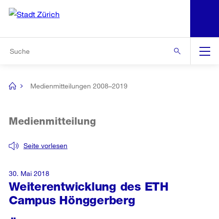
N
S
Zur Bereichsauswahl
Zur Hilfsnavigation
Zum Inhalt
Zur Suche
Suche
Global
Navigation
Medienmitteilungen 2008–2019
[no
title]
Medienmitteilung
Seite vorlesen
30. Mai 2018
Weiterentwicklung des ETH
Campus Hönggerberg