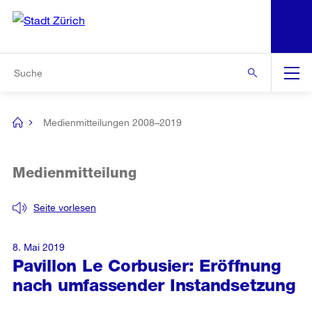
N
S
Zur Bereichsauswahl
Zur Hilfsnavigation
Zum Inhalt
Zur Suche
Suche
Global
Navigation
Medienmitteilungen 2008–2019
[no
title]
Medienmitteilung
Seite vorlesen
8. Mai 2019
Pavillon Le Corbusier: Eröffnung
nach umfassender Instandsetzung