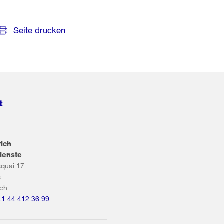
Seite drucken
t
rich
ienste
squai 17
s
ich
41 44 412 36 99