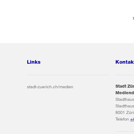
Links
Kontak
Stadt Zü
stadt-zuerich.ch/medien
Mediend
Stadthau
Stadthau
8001
Zür
Telefon
+