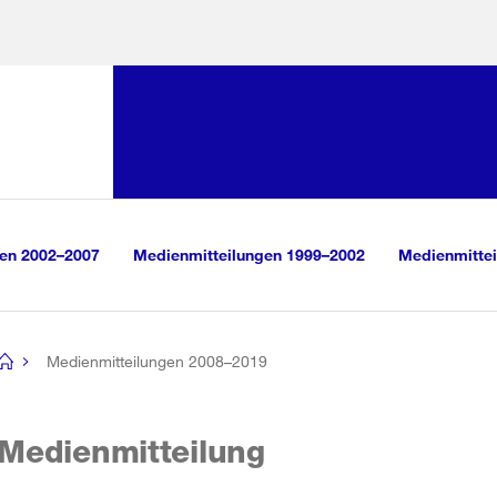
Sprunglink:
Navigation
sauswahl
vigation
m Inhalt
r Suche
gen 2002–2007
Medienmitteilungen 1999–2002
Medienmittei
Medienmitteilungen 2008–2019
[no
title]
Medienmitteilung