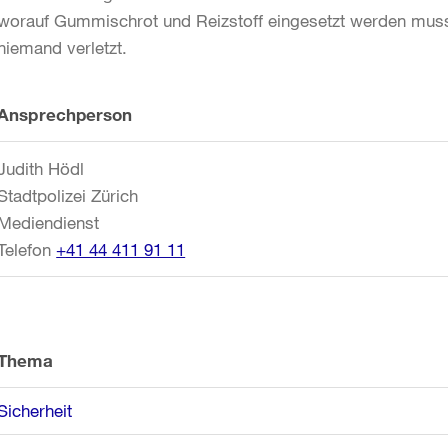
worauf Gummischrot und Reizstoff eingesetzt werden muss
niemand verletzt.
Weitere
Ansprechperson
Informationen
Judith Hödl
Stadtpolizei Zürich
Mediendienst
Telefon
+41 44 411 91 11
Thema
Sicherheit