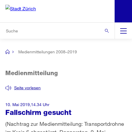
N
S
Zur Bereichsauswahl
Zur Hilfsnavigation
Zum Inhalt
Zur Suche
Suche
Global
Navigation
Medienmitteilungen 2008–2019
[no
title]
Medienmitteilung
Seite vorlesen
10. Mai 2019,14.34 Uhr
Fallschirm gesucht
(Nachtrag zur Medienmitteilung: Transportdrohne
im Kreis 6 abgestürzt, Donnerstag, 9. Mai