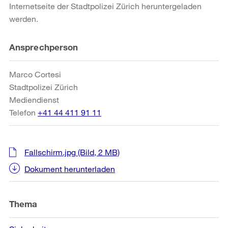
Internetseite der Stadtpolizei Zürich heruntergeladen
werden.
Weitere
Ansprechperson
Informationen
Marco Cortesi
Stadtpolizei Zürich
Mediendienst
Telefon
+41 44 411 91 11
Fallschirm.jpg
(Bild, 2 MB)
Dokument herunterladen
Thema