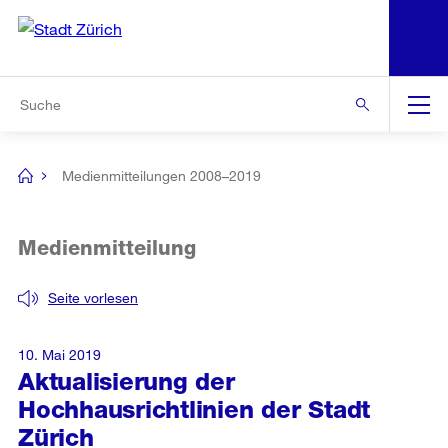
N
S
Zur Bereichsauswahl
Zur Hilfsnavigation
Zum Inhalt
Zur Suche
Suche
Global
Navigation
Medienmitteilungen 2008–2019
[no
title]
Medienmitteilung
Seite vorlesen
10. Mai 2019
Aktualisierung der
Hochhausrichtlinien der Stadt
Zürich