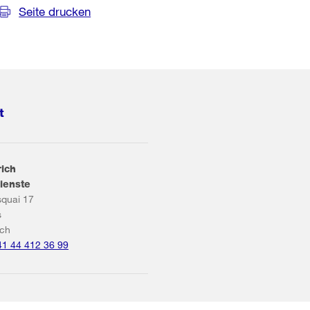
Seite drucken
t
rich
ienste
squai 17
s
ich
41 44 412 36 99