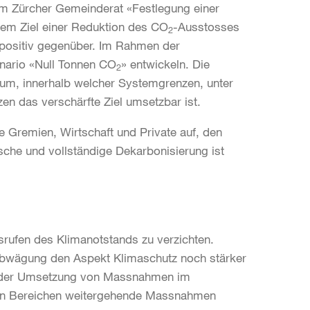
em Zürcher Gemeinderat «Festlegung einer
 dem Ziel einer Reduktion des CO
-Ausstosses
2
 positiv gegenüber. Im Rahmen der
nario «Null Tonnen CO
» entwickeln. Die
2
aum, innerhalb welcher Systemgrenzen, unter
 das verschärfte Ziel umsetzbar ist.
le Gremien, Wirtschaft und Private auf, den
asche und vollständige Dekarbonisierung ist
srufen des Klimanotstands zu verzichten.
nabwägung den Aspekt Klimaschutz noch stärker
o der Umsetzung von Massnahmen im
nden Bereichen weitergehende Massnahmen