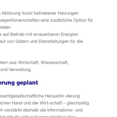
 Ablösung fossil betriebener Heizungen
igentümerschaften eine zusätzliche Option für
bieten
e auf Betrieb mit erneuerbaren Energien
uf von Gütern und Dienstleitungen für die
n
etern aus Wirtschaft, Wissenschaft,
 und Verwaltung.
erung geplant
gesamtgesellschaftliche Herausfor-derung
ichen Hand und der Wirt-schaft – gleichzeitig
h verstärkt deshalb die Informations- und
d treibt die aktive Kommunikation über