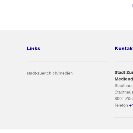
Links
Kontak
Stadt Zü
stadt-zuerich.ch/medien
Mediend
Stadthau
Stadthau
8001
Zür
Telefon
+