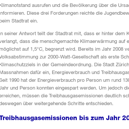
Klimanotstand ausrufen und die Bevölkerung über die Ur
informieren. Diese drei Forderungen reichte die Jugendbe
beim Stadtrat ein.
In seiner Antwort teilt der Stadtrat mit, dass er hinter dem
verlangt, dass die menschgemachte Klimaerwärmung auf ei
möglichst auf 1,5°C, begrenzt wird. Bereits im Jahr 2008 
Volksabstimmung zur 2000-Watt-Gesellschaft als erste Schw
Klimaschutzziels in der Gemeindeordnung. Die Stadt Zürich 
Massnahmen dafür ein, Energieverbrauch und Treibhausgas
Seit 1990 hat der Energieverbrauch pro Person um rund 
Jahr und Person konnten eingespart werden. Um jedoch die
erreichen, müssen die Treibhausgasemissionen deutlich schn
deswegen über weitergehende Schritte entschieden.
Treibhausgasemissionen bis zum Jahr 20