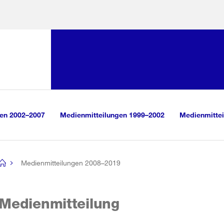
Sprunglink:
Navigation
sauswahl
vigation
m Inhalt
r Suche
gen 2002–2007
Medienmitteilungen 1999–2002
Medienmittei
Medienmitteilungen 2008–2019
[no
title]
Medienmitteilung