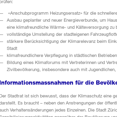
prüfen:
«Anschubprogramm Heizungsersatz» für die schnellere
Ausbau geplanter und neuer Energieverbunde, um Hause
eine klimafreundliche Wärme- und Kälteversorgung zu 
vollständige Umstellung der stadteigenen Fahrzeugflott
stärkere Berücksichtigung der Klimarelevanz beim Einka
Stadt
klimafreundlichere Verpflegung in städtischen Betriebe
Bildung eines Klimaforums mit Vertreterinnen und Vertr
Zivilbevölkerung, insbesondere auch mit Jugendlichen,
Informationsmassnahmen für die Bevölk
Der Stadtrat ist sich bewusst, dass der Klimaschutz eine 
darstellt. Es braucht – neben den Anstrengungen der öffentl
auch Verhaltensänderungen jedes Einzelnen. Die Stadt Züric
Sensibilisierungsaktivitäten gegenüber der Bevölkerung un