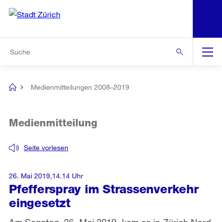
N
S
Zur Bereichsauswahl
Zur Hilfsnavigation
Zum Inhalt
Zur Suche
Suche
Global
Navigation
Medienmitteilungen 2008–2019
[no
title]
Medienmitteilung
Seite vorlesen
26. Mai 2019,14.14 Uhr
Pfefferspray im Strassenverkehr
eingesetzt
Am Sonntag, 26. Mai 2019, kam es in Zürich Nord