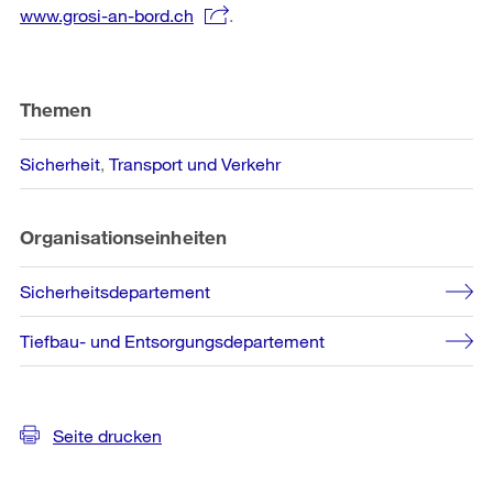
www.grosi-an-bord.ch
.
Weitere
Informationen
Themen
Sicherheit
Transport und Verkehr
Organisationseinheiten
Sicherheitsdepartement
Tiefbau- und Entsorgungsdepartement
Seite drucken