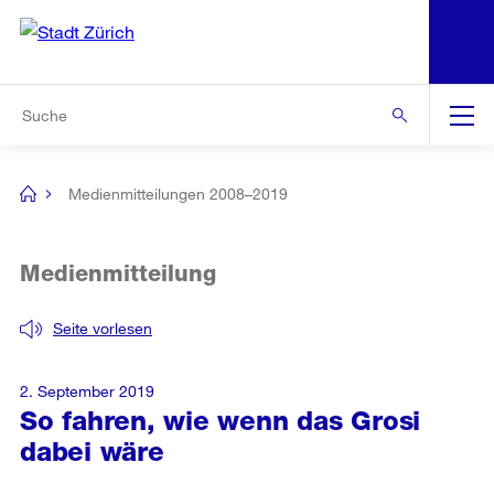
N
S
Zur Bereichsauswahl
Zur Hilfsnavigation
Zum Inhalt
Zur Suche
Suche
Global
Navigation
Medienmitteilungen 2008–2019
[no
title]
Medienmitteilung
Seite vorlesen
2. September 2019
So fahren, wie wenn das Grosi
dabei wäre