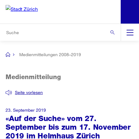
N
S
Zur Bereichsauswahl
Zur Hilfsnavigation
Zum Inhalt
Zur Suche
Suche
Global
Navigation
Medienmitteilungen 2008–2019
[no
title]
Medienmitteilung
Seite vorlesen
23. September 2019
«Auf der Suche» vom 27.
September bis zum 17. November
2019 im Helmhaus Zürich