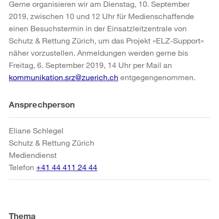
Gerne organisieren wir am Dienstag, 10. September
2019, zwischen 10 und 12 Uhr für Medienschaffende
einen Besuchstermin in der Einsatzleitzentrale von
Schutz & Rettung Zürich, um das Projekt «ELZ-Support»
näher vorzustellen. Anmeldungen werden gerne bis
Freitag, 6. September 2019, 14 Uhr per Mail an
kommunikation.srz@zuerich.ch
entgegengenommen.
Weitere
Ansprechperson
Informationen
Eliane Schlegel
Schutz & Rettung Zürich
Mediendienst
Telefon
+41 44 411 24 44
Thema