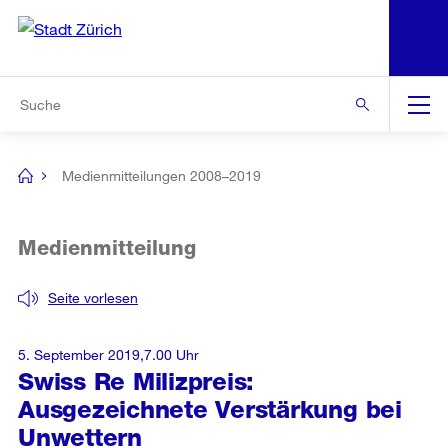
N
S
Zur Bereichsauswahl
Zur Hilfsnavigation
Zum Inhalt
Zur Suche
Suche
Global
Navigation
Medienmitteilungen 2008–2019
[no
title]
Medienmitteilung
Seite vorlesen
5. September 2019,7.00 Uhr
Swiss Re Milizpreis:
Ausgezeichnete Verstärkung bei
Unwettern