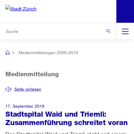
N
S
Zur Bereichsauswahl
Zur Hilfsnavigation
Zum Inhalt
Zur Suche
Suche
Global
Navigation
Medienmitteilungen 2008–2019
[no
title]
Medienmitteilung
Seite vorlesen
17. September 2019
Stadtspital Waid und Triemli:
Zusammenführung schreitet voran
Das Stadtspital Waid und Triemli steht seit einem