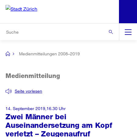
N
S
Zur Bereichsauswahl
Zur Hilfsnavigation
Zum Inhalt
Zur Suche
Suche
Global
Navigation
Medienmitteilungen 2008–2019
[no
title]
Medienmitteilung
Seite vorlesen
14. September 2019,16.30 Uhr
Zwei Männer bei
Auseinandersetzung am Kopf
verletzt – Zeugenaufruf