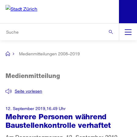
N
S
Zur Bereichsauswahl
Zur Hilfsnavigation
Zum Inhalt
Zur Suche
Suche
Global
Navigation
Medienmitteilungen 2008–2019
[no
title]
Medienmitteilung
Seite vorlesen
12. September 2019,16.49 Uhr
Mehrere Personen während
Baustellenkontrolle verhaftet
Am Donnerstagmorgen, 12. September 2019,