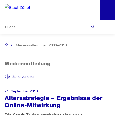
N
S
Zur Bereichsauswahl
Zur Hilfsnavigation
Zum Inhalt
Zur Suche
Suche
Global
Navigation
Medienmitteilungen 2008–2019
[no
title]
Medienmitteilung
Seite vorlesen
24. September 2019
Altersstrategie – Ergebnisse der
Online-Mitwirkung
Die Stadt Zürich erarbeitet eine neue