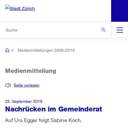
N
S
Zur Bereichsauswahl
Zur Hilfsnavigation
Zum Inhalt
Zur Suche
Suche
Global
Navigation
Medienmitteilungen 2008–2019
[no
title]
Medienmitteilung
Seite vorlesen
25. September 2019
Nachrücken im Gemeinderat
Auf Urs Egger folgt Sabine Koch.