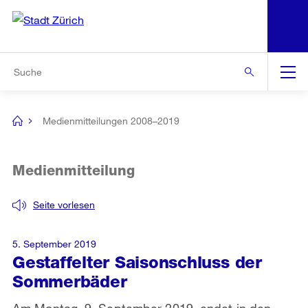
N
S
Zur Bereichsauswahl
Zur Hilfsnavigation
Zum Inhalt
Zur Suche
Suche
Global
Navigation
Medienmitteilungen 2008–2019
[no
title]
Medienmitteilung
Seite vorlesen
5. September 2019
Gestaffelter Saisonschluss der
Sommerbäder
Am Montag, 9. September 2019, endet in den