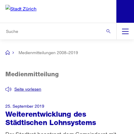
N
S
Zur Bereichsauswahl
Zur Hilfsnavigation
Zum Inhalt
Zur Suche
Suche
Global
Navigation
Medienmitteilungen 2008–2019
[no
title]
Medienmitteilung
Seite vorlesen
25. September 2019
Weiterentwicklung des
Städtischen Lohnsystems
Der Stadtrat beantragt dem Gemeinderat mit