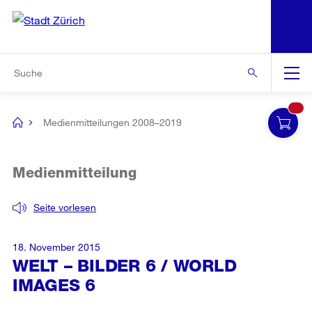
N
S
Zur Bereichsauswahl
Zur Hilfsnavigation
Zum Inhalt
Zur Suche
Suche
Global
Navigation
Medienmitteilungen 2008–2019
[no
title]
Medienmitteilung
Seite vorlesen
18. November 2015
WELT – BILDER 6 / WORLD
IMAGES 6