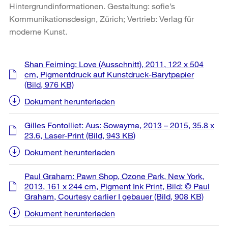
Hintergrundinformationen. Gestaltung: sofie’s
Kommunikationsdesign, Zürich; Vertrieb: Verlag für
moderne Kunst.
Weitere
Shan Feiming: Love (Ausschnitt), 2011, 122 x 504
Informationen
cm, Pigmentdruck auf Kunstdruck-Barytpapier
(Bild, 976 KB)
Dokument herunterladen
Gilles Fontolliet: Aus: Sowayma, 2013 – 2015, 35.8 x
23.6, Laser-Print
(Bild, 943 KB)
Dokument herunterladen
Paul Graham: Pawn Shop, Ozone Park, New York,
2013, 161 x 244 cm, Pigment Ink Print, Bild: © Paul
Graham, Courtesy carlier I gebauer
(Bild, 908 KB)
Dokument herunterladen