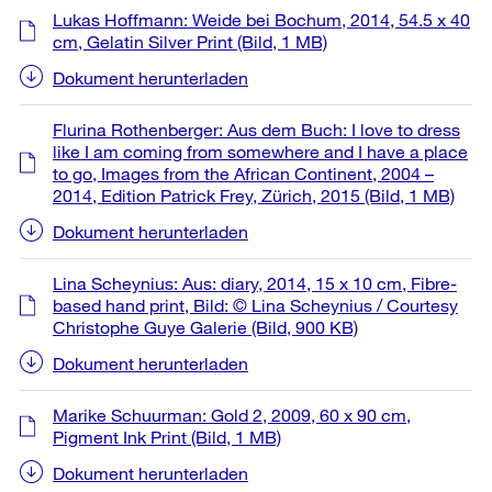
Lukas Hoffmann: Weide bei Bochum, 2014, 54.5 x 40
cm, Gelatin Silver Print
(Bild, 1 MB)
Dokument herunterladen
Flurina Rothenberger: Aus dem Buch: I love to dress
like I am coming from somewhere and I have a place
to go, Images from the African Continent, 2004 –
2014, Edition Patrick Frey, Zürich, 2015
(Bild, 1 MB)
Dokument herunterladen
Lina Scheynius: Aus: diary, 2014, 15 x 10 cm, Fibre-
based hand print, Bild: © Lina Scheynius / Courtesy
Christophe Guye Galerie
(Bild, 900 KB)
Dokument herunterladen
Marike Schuurman: Gold 2, 2009, 60 x 90 cm,
Pigment Ink Print
(Bild, 1 MB)
Dokument herunterladen