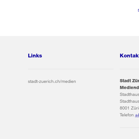
Links
Kontak
Stadt Zü
stadt-zuerich.ch/medien
Mediend
Stadthau
Stadthau
8001
Zür
Telefon
+