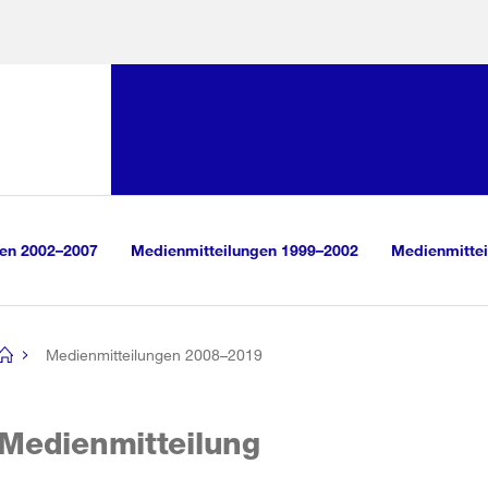
Sprunglink:
Navigation
sauswahl
vigation
m Inhalt
r Suche
gen 2002–2007
Medienmitteilungen 1999–2002
Medienmittei
Medienmitteilungen 2008–2019
[no
title]
Medienmitteilung