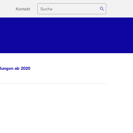
Hilfsnavigation
Suche
Kontakt
lungen ab 2020