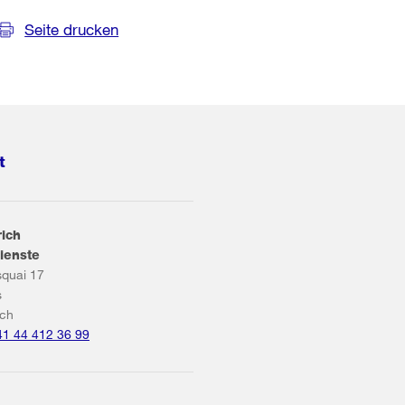
Seite drucken
t
rich
ienste
squai 17
s
ich
41 44 412 36 99