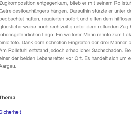
Zugkomposition entgegenkam, blieb er mit seinem Rollstuhl 
Getreidesiloanhängers hängen. Daraufhin stürzte er unter d
beobachtet hatten, reagierten sofort und eilten dem hilflo
glücklicherweise noch rechtzeitig unter dem rollenden Zug h
lebensgefährlichen Lage. Ein weiterer Mann rannte zum Lok
einleitete. Dank dem schnellen Eingreifen der drei Männer b
Am Rollstuhl entstand jedoch erheblicher Sachschaden. Beim
einer der beiden Lebensretter vor Ort. Es handelt sich um
Aargau.
Weitere
Informationen
Thema
Sicherheit