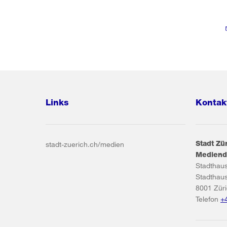
Links
Kontak
Stadt Zü
stadt-zuerich.ch/medien
Mediend
Stadthau
Stadthau
8001
Zür
Telefon
+