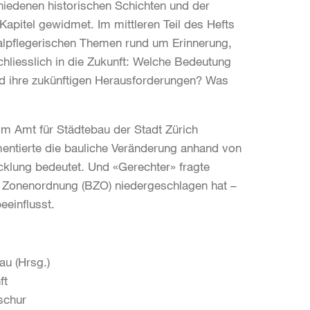
edenen historischen Schichten und der
pitel gewidmet. Im mittleren Teil des Hefts
alpflegerischen Themen rund um Erinnerung,
schliesslich in die Zukunft: Welche Bedeutung
nd ihre zukünftigen Herausforderungen? Was
 vom Amt für Städtebau der Stadt Zürich
mentierte die bauliche Veränderung anhand von
icklung bedeutet. Und «Gerechter» fragte
nd Zonenordnung (BZO) niedergeschlagen hat –
eeinflusst.
au (Hrsg.)
ft
schur