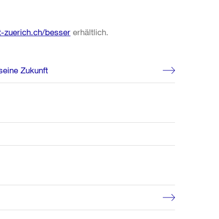
-zuerich.ch/besser
erhältlich.
seine Zukunft