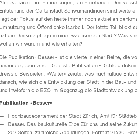
Atmosphären, um Erinnerungen, um Emotionen. Den verschi
Entstehung der Gartenstadt Schwamendingen sind weitere Ka
liegt der Fokus auf den heute immer noch aktuellen denkm
Umnutzung und Öffentlichkeitsarbeit. Der letzte Teil blickt 
hat die Denkmalpflege in einer wachsenden Stadt? Was si
wollen wir warum und wie erhalten?
Die Publikation «Besser» ist die vierte in einer Reihe, die
herausgegeben wird. Die erste Publikation «Dichter» doku
dreissig Beispielen. «Weiter» zeigte, was nachhaltige Entw
danach, wie sich die Entwicklung der Stadt in der Bau- u
und inwiefern die BZO im Gegenzug die Stadtentwicklung b
Publikation «Besser»
Hochbaudepartement der Stadt Zürich, Amt für Städteb
Besser. Das baukulturelle Erbe Zürichs und seine Zukun
202 Seiten, zahlreiche Abbildungen, Format 21x30, Bro