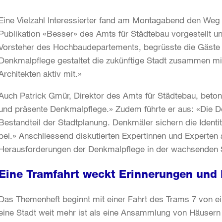
Eine Vielzahl Interessierter fand am Montagabend den We
Publikation «Besser» des Amts für Städtebau vorgestellt un
Vorsteher des Hochbaudepartements, begrüsste die Gäste u
Denkmalpflege gestaltet die zukünftige Stadt zusammen mit
Architekten aktiv mit.»
Auch Patrick Gmür, Direktor des Amts für Städtebau, beton
und präsente Denkmalpflege.» Zudem führte er aus: «Die Den
Bestandteil der Stadtplanung. Denkmäler sichern die Identit
bei.» Anschliessend diskutierten Expertinnen und Experten
Herausforderungen der Denkmalpflege in der wachsenden S
Eine Tramfahrt weckt Erinnerungen und
Das Themenheft beginnt mit einer Fahrt des Trams 7 von e
eine Stadt weit mehr ist als eine Ansammlung von Häuser