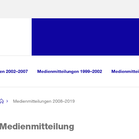
Sprunglink:
Navigation
sauswahl
vigation
m Inhalt
r Suche
gen 2002–2007
Medienmitteilungen 1999–2002
Medienmittei
Medienmitteilungen 2008–2019
[no
title]
Medienmitteilung