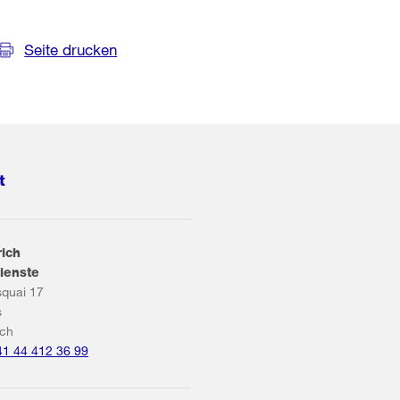
Seite drucken
t
rich
ienste
squai 17
s
ich
41 44 412 36 99