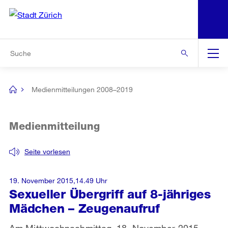
N
S
Zur Bereichsauswahl
Zur Hilfsnavigation
Zum Inhalt
Zur Suche
Suche
Global
Navigation
Medienmitteilungen 2008–2019
[no
title]
Medienmitteilung
Seite vorlesen
19. November 2015,14.49 Uhr
Sexueller Übergriff auf 8-jähriges
Mädchen – Zeugenaufruf
Am Mittwochnachmittag, 18. November 2015,