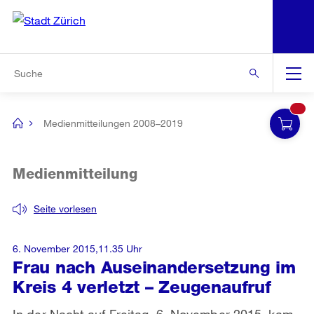
N
S
Zur Bereichsauswahl
Zur Hilfsnavigation
Zum Inhalt
Zur Suche
Suche
Global
Navigation
Medienmitteilungen 2008–2019
[no
title]
Medienmitteilung
Seite vorlesen
6. November 2015,11.35 Uhr
Frau nach Auseinandersetzung im
Kreis 4 verletzt – Zeugenaufruf
In der Nacht auf Freitag, 6. November 2015, kam