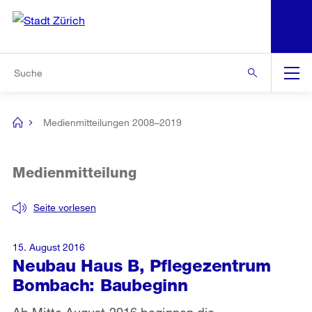
N
S
Zur Bereichsauswahl
Zur Hilfsnavigation
Zum Inhalt
Zur Suche
Suche
Global
Navigation
Medienmitteilungen 2008–2019
[no
title]
Medienmitteilung
Seite vorlesen
15. August 2016
Neubau Haus B, Pflegezentrum
Bombach: Baubeginn
Ab Mitte August 2016 beginnen die