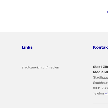
Links
Kontak
Stadt Zü
stadt-zuerich.ch/medien
Mediend
Stadthau
Stadthau
8001
Zür
Telefon
+