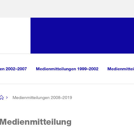
Sprunglink:
Navigation
sauswahl
vigation
m Inhalt
r Suche
gen 2002–2007
Medienmitteilungen 1999–2002
Medienmittei
Medienmitteilungen 2008–2019
[no
title]
Medienmitteilung