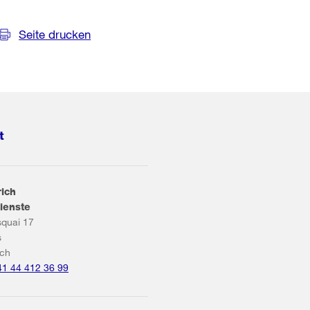
Seite drucken
t
rich
ienste
squai 17
s
ich
41 44 412 36 99