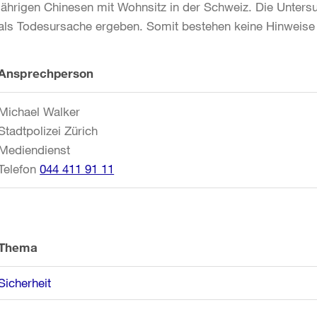
jährigen Chinesen mit Wohnsitz in der Schweiz. Die Unter
als Todesursache ergeben. Somit bestehen keine Hinweise a
Weitere
Ansprechperson
Informationen
Michael Walker
Stadtpolizei Zürich
Mediendienst
Telefon
044 411 91 11
Thema
Sicherheit