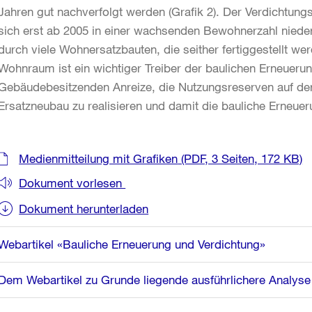
Jahren gut nachverfolgt werden (Grafik 2). Der Verdichtung
sich erst ab 2005 in einer wachsenden Bewohnerzahl nieder
durch viele Wohnersatzbauten, die seither fertiggestellt 
Wohnraum ist ein wichtiger Treiber der baulichen Erneuerun
Gebäudebesitzenden Anreize, die Nutzungsreserven auf der
Ersatzneubau zu realisieren und damit die bauliche Erneueru
Weitere
Medienmitteilung mit Grafiken
(PDF, 3 Seiten, 172 KB)
Informationen
Dokument vorlesen
Dokument herunterladen
Webartikel «Bauliche Erneuerung und Verdichtung»
Dem Webartikel zu Grunde liegende ausführlichere Analyse