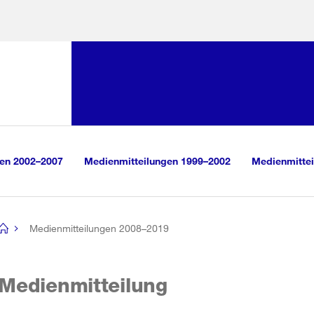
Sprunglink:
Navigation
sauswahl
vigation
m Inhalt
r Suche
gen 2002–2007
Medienmitteilungen 1999–2002
Medienmittei
Medienmitteilungen 2008–2019
[no
title]
Medienmitteilung