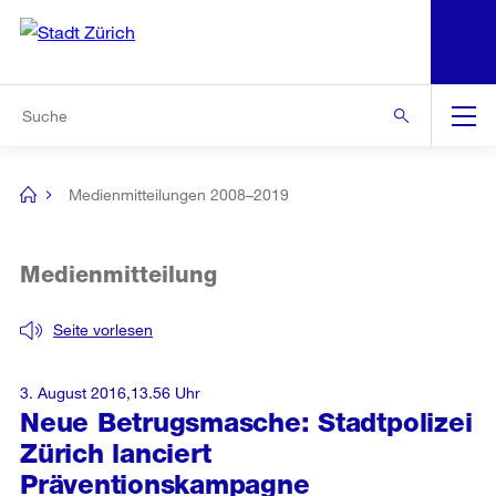
N
S
Zur Bereichsauswahl
Zur Hilfsnavigation
Zum Inhalt
Zur Suche
Suche
Global
Navigation
Medienmitteilungen 2008–2019
[no
title]
Medienmitteilung
Seite vorlesen
3. August 2016,13.56 Uhr
Neue Betrugsmasche: Stadtpolizei
Zürich lanciert
Präventionskampagne