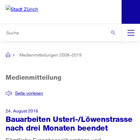
N
S
Zur Bereichsauswahl
Zur Hilfsnavigation
Zum Inhalt
Zur Suche
Suche
Global
Navigation
Medienmitteilungen 2008–2019
[no
title]
Medienmitteilung
Seite vorlesen
24. August 2016
Bauarbeiten Usteri-/Löwenstrasse
nach drei Monaten beendet
Sämtliche Fussgängerübergänge und