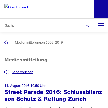
N
S
Zur Bereichsauswahl
Zur Hilfsnavigation
Zum Inhalt
Zur Suche
Suche
Global
Navigation
Medienmitteilungen 2008–2019
[no
title]
Medienmitteilung
Seite vorlesen
14. August 2016,10.50 Uhr
Street Parade 2016: Schlussbilanz
von Schutz & Rettung Zürich
Schutz & Rettung Zürich hatte an der diesjährigen