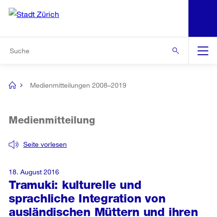
N
S
Zur Bereichsauswahl
Zur Hilfsnavigation
Zum Inhalt
Zur Suche
Suche
Global
Navigation
Medienmitteilungen 2008–2019
[no
title]
Medienmitteilung
Seite vorlesen
18. August 2016
Tramuki: kulturelle und
sprachliche Integration von
ausländischen Müttern und ihren